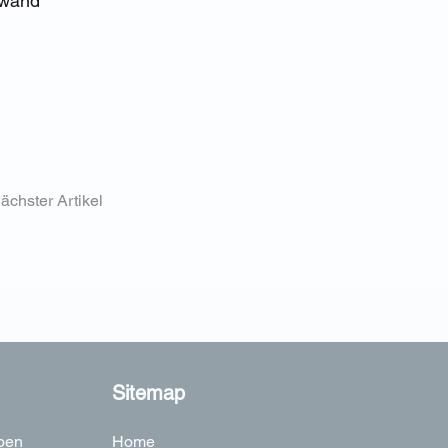
fwand
ächster Artikel
Sitemap
ben
Home