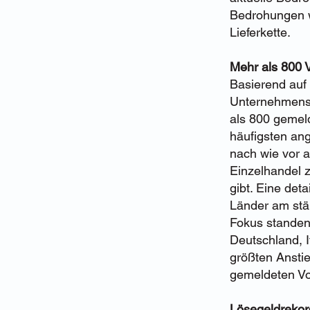
Bedrohungen w
Lieferkette.
Mehr als 800 V
Basierend auf
Unternehmensd
als 800 gemel
häufigsten an
nach wie vor a
Einzelhandel 
gibt. Eine det
Länder am stä
Fokus standen.
Deutschland, I
größten Anstie
gemeldeten Vor
Lösegeldreko