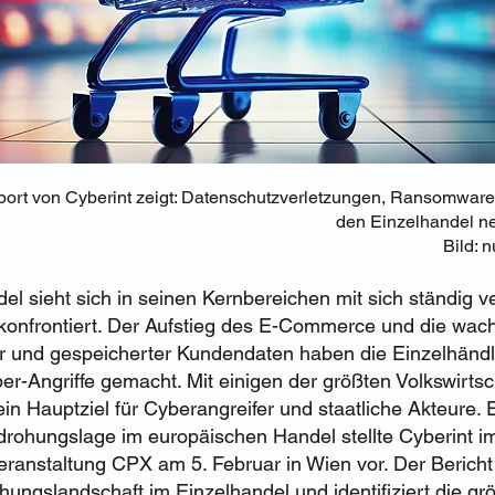
ort von Cyberint zeigt: Datenschutzverletzungen, Ransomware 
den Einzelhandel n
Bild: 
el sieht sich in seinen Kernbereichen mit sich ständig 
onfrontiert. Der Aufstieg des E-Commerce und die wa
ter und gespeicherter Kundendaten haben die Einzelhänd
yber-Angriffe gemacht. Mit einigen der größten Volkswirts
ein Hauptziel für Cyberangreifer und staatliche Akteure
drohungslage im europäischen Handel stellte Cyberint 
ranstaltung CPX am 5. Februar in Wien vor. Der Bericht
hungslandschaft im Einzelhandel und identifiziert die gr