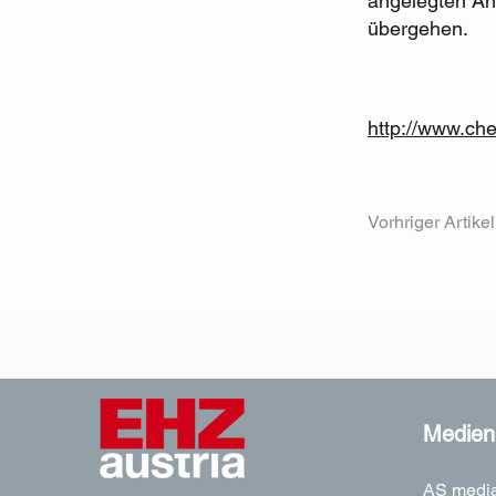
angelegten An
übergehen.
http://www.ch
Vorhriger Artikel
Medieni
AS media