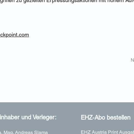
griffen zu gezielten Erpressungsaktionen mit hohem Au
eckpoint.com
N
nhaber und Verleger:
EHZ-Abo bestellen
EHZ Austria Print Ausga
, Mag. Andreas Slama