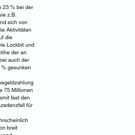
n 23 % bei der
ie z.B.
nd sich von
 Aktivitäten
f die
ie Lockbit und
Höhe der an
bei auch der
28 % gesunken
segeldzahlung
e 75 Millionen
mit fast den
zedenzfall für
hrscheinlich
on breit