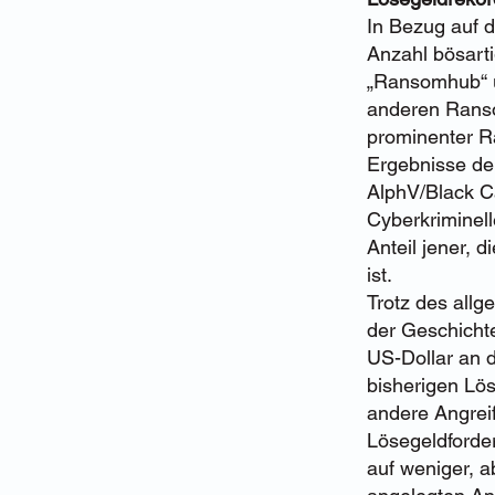
In Bezug auf d
Anzahl bösart
„Ransomhub“ u
anderen Ranso
prominenter R
Ergebnisse de
AlphV/Black Ca
Cyberkriminell
Anteil jener, 
ist.
Trotz des all
der Geschichte
US-Dollar an 
bisherigen Lös
andere Angrei
Lösegeldforde
auf weniger, a