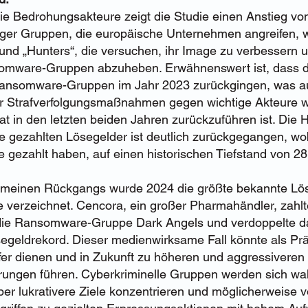
ie Bedrohungsakteure zeigt die Studie einen Anstieg vo
iger Gruppen, die europäische Unternehmen angreifen, w
nd „Hunters“, die versuchen, ihr Image zu verbessern u
mware-Gruppen abzuheben. Erwähnenswert ist, dass die
ansomware-Gruppen im Jahr 2023 zurückgingen, was au
r Strafverfolgungsmaßnahmen gegen wichtige Akteure w
t in den letzten beiden Jahren zurückzuführen ist. Die 
e gezahlten Lösegelder ist deutlich zurückgegangen, wo
die gezahlt haben, auf einen historischen Tiefstand von 
gemeinen Rückgangs wurde 2024 die größte bekannte Lö
 verzeichnet. Cencora, ein großer Pharmahändler, zahlt
die Ransomware-Gruppe Dark Angels und verdoppelte da
egeldrekord. Dieser medienwirksame Fall könnte als Prä
fer dienen und in Zukunft zu höheren und aggressiveren
rungen führen. Cyberkriminelle Gruppen werden sich wa
ber lukrativere Ziele konzentrieren und möglicherweise v