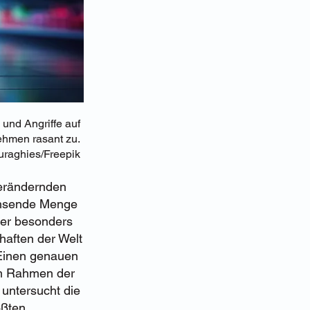
und Angriffe auf
ehmen rasant zu.
nuraghies/Freepik
verändernden
chsende Menge
ler besonders
chaften der Welt
. Einen genauen
im Rahmen der
 untersucht die
ößten