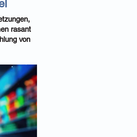
el
letzungen,
en rasant
ahlung von