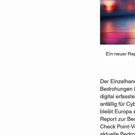
Ein neuer Rep
Der Einzelhand
Bedrohungen k
digital erfass
anfällig für C
bleibt Europa 
Report zur Be
Check Point-Ve
aktuelle Bedro