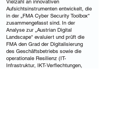
Vielzahl an innovativen
Aufsichtsinstrumenten entwickelt, die
in der „FMA Cyber Security Toolbox“
zusammengefasst sind. In der
Analyse zur „Austrian Digital
Landscape“ evaluiert und prüft die
FMA den Grad der Digitalisierung
des Geschäftsbetriebs sowie die
operationale Resilienz (IT-
Infrastruktur, IKT-Verflechtungen,
Maßnahmen zur Prävention und
Detektion von Cybervorfällen und
Betriebsstörungen) der Unternehmen
auf dem österreichischen
Finanzmarkt. Überdies bietet die
FMA in zahlreichen Veranstaltungen
beaufsichtigten Unternehmen und
Stakeholdern laufend einen
strukturierten Dialog zu allen Fragen
betreffend DORA an.