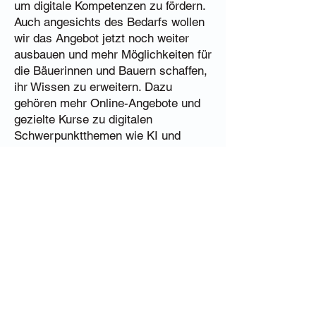
um digitale Kompetenzen zu fördern.
Auch angesichts des Bedarfs wollen
wir das Angebot jetzt noch weiter
ausbauen und mehr Möglichkeiten für
die Bäuerinnen und Bauern schaffen,
ihr Wissen zu erweitern. Dazu
gehören mehr Online-Angebote und
gezielte Kurse zu digitalen
Schwerpunktthemen wie KI und
Smart Farming in Kooperation mit der
Innovation Farm“, unterstreicht Maria
Hutter, Obfrau des LFI Österreich
und LKÖ-Bildungsausschuss-
Vorsitzende. „Die Ergebnisse des
Digital Skills Barometer zeigen uns
einerseits, dass wir in der
Vermittlung digitaler Kompetenzen
gut unterwegs sind und schon viel
erreicht haben. Andererseits
erkennen wir den Auftrag, künftig