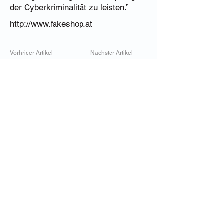
der Cyberkriminalität zu leisten.”
http://www.fakeshop.at
Vorhriger Artikel
Nächster Artikel
Ihr Partner für den
IKT-Handel
EHZ Austria
Das Magazin für IKT-Fachhandel, IT-
Reseller & Distribution in Österreich mit
Trends zu Digitalisierung, Cloud, IT-