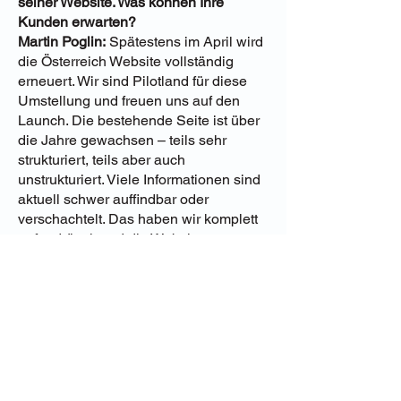
seiner Website. Was können Ihre
Kunden erwarten?
Martin Poglin:
Spätestens im April wird
die Österreich Website vollständig
erneuert. Wir sind Pilotland für diese
Umstellung und freuen uns auf den
Launch. Die bestehende Seite ist über
die Jahre gewachsen – teils sehr
strukturiert, teils aber auch
unstrukturiert. Viele Informationen sind
aktuell schwer auffindbar oder
verschachtelt. Das haben wir komplett
aufgedröselt und die Website von
Grund auf neu aufgebaut. Kunden
dürfen sich auf eine moderne, intuitive
Plattform mit neuen Features freuen,
die ein völlig neues Nutzungserlebnis
bieten wird.
Die Abschlussfrage:
Was macht Ihnen
besonders Spaß an Ihrer Arbeit?