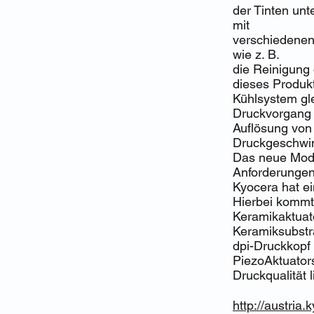
der Tinten unt
mit
verschiedenen 
wie z. B.
die Reinigung 
dieses Produk
Kühlsystem gle
Druckvorgang m
Auflösung von
Druckgeschwin
Das neue Model
Anforderungen
Kyocera hat ei
Hierbei kommt 
Keramikaktuato
Keramiksubstr
dpi-Druckkopf
PiezoAktuators
Druckqualität li
http://austria