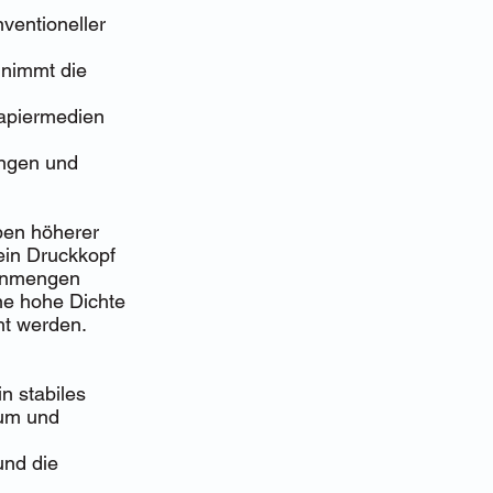
ventioneller
n nimmt die
 Papiermedien
ungen und
eben höherer
ein Druckkopf
henmengen
ne hohe Dichte
ht werden.
n stabiles
rum und
und die