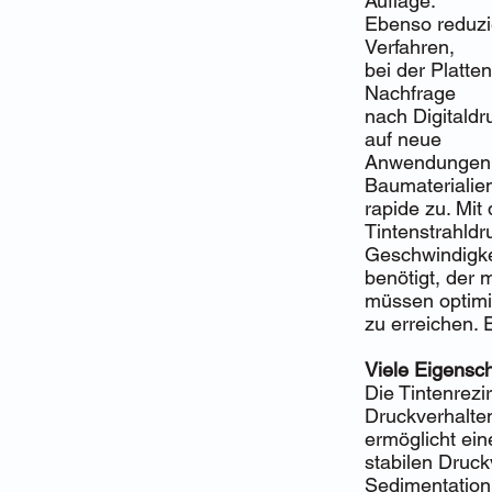
Auflage.
Ebenso reduzie
Verfahren,
bei der Platte
Nachfrage
nach Digitaldr
auf neue
Anwendungen w
Baumaterialie
rapide zu. Mi
Tintenstrahldr
Geschwindigkei
benötigt, der 
müssen optimi
zu erreichen.
Viele Eigensc
Die Tintenrez
Druckverhalte
ermöglicht ein
stabilen Druck
Sedimentation