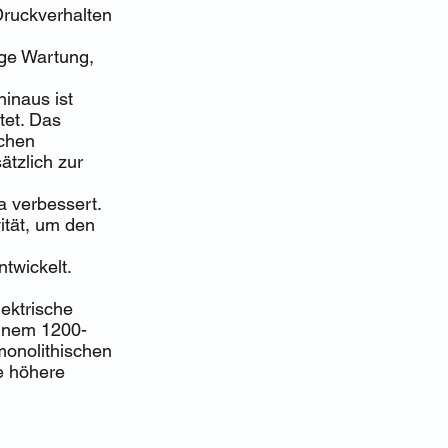
Druckverhalten
ige Wartung,
inaus ist
tet. Das
ichen
ätzlich zur
 verbessert.
ität, um den
twickelt.
ektrische
einem 1200-
monolithischen
ne höhere