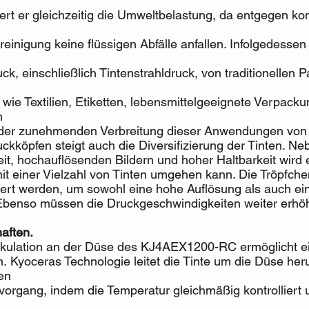
rt er gleichzeitig die Umweltbelastung, da entgegen kon
nreinigung keine flüssigen Abfälle anfallen. Infolgedesse
uck, einschließlich Tintenstrahldruck, von traditionellen
ie Textilien, Etiketten, lebensmittelgeeignete Verpack
n
t der zunehmenden Verbreitung dieser Anwendungen von
uckköpfen steigt auch die Diversifizierung der Tinten. N
t, hochauflösenden Bildern und hoher Haltbarkeit wird 
mit einer Vielzahl von Tinten umgehen kann. Die Tröpfc
ert werden, um sowohl eine hohe Auflösung als auch ei
 Ebenso müssen die Druckgeschwindigkeiten weiter erhö
haften.
irkulation an der Düse des KJ4AEX1200-RC ermöglicht ei
n.
Kyoceras Technologie leitet die Tinte um die Düse he
en
vorgang, indem die Temperatur gleichmäßig kontrolliert 