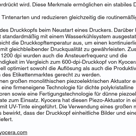
erdrückt wird. Diese Merkmale ermöglichen ein stabiles 
Tintenarten und reduzieren gleichzeitig die routinemäß
des Druckkopfs beim Neustart eines Druckers. Darüber h
t standardmäßig mit einem Wasserkühlsystem ausgestat
icht die Druckkopftemperatur aus, um einen kontinuierl
it gleichbleibender Druckqualität zu gewährleisten. Zus
 1200 dpi wurden auch die Ansteuerfrequenz und die
digkeit im Vergleich zum 600-dpi-Druckkopf von Kyocera
l optimiert sowohl die Auflösung als auch die Produktiv
 des Etikettenmarktes gerecht zu werden.
nen großen monolithischen piezoelektrischen Aktuator en
eine firmeneigene Technologie für dichte polykristalline
ren sowie eine Fertigungstechnologie für dünne piezoel
ate zum Einsatz. Kyocera hat diesen Piezo-Aktuator in 
 mit UV-Tinte eingeführt. Die Verwendung eines großen 
 bewirkt, dass der Druckkopf einheitliche Bilder und ei
efert.
.kyocera.com