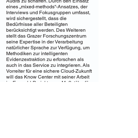
Audits zu schaffen. Durch den Einsatz
eines „mixed-methods“-Ansatzes, der
Interviews und Fokusgruppen umfasst,
wird sichergestellt, dass die
Bedürfnisse aller Beteiligten
berücksichtigt werden. Des Weiteren
stellt das Grazer Forschungszentrum
seine Expertise in der Verarbeitung
natürlicher Sprache zur Verfügung, um
Methodiken zur intelligenten
Evidenzextraktion zu erforschen als
auch in das Service zu integrieren. Als
Vorreiter für eine sichere Cloud-Zukunft
will das Know Center mit seiner Arbeit
im Emerald-Projekt neue Maßstäbe für
die Zertifizierung von Cloud-Diensten
setzen und damit den Weg für eine
sichere, effiziente und
benutzerfreundliche Cloud-Zukunft
ebnen.
http://www.emerald-he.eu