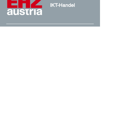
IKT-Handel
EHZ Austria
Das Magazin für IKT-Fachhandel, IT-
Reseller & Distribution in Österreich mit
Trends zu Digitalisierung, Cloud, IT-
Security& KI.
Medieninhaber und Verleger:
AS media, Mag. Andreas Slama
Lautensackgasse 29/11
1140 Wien
Tel.:
+43 664 200 50 09