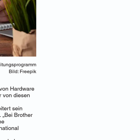
reitungsprogramm
Bild: Freepik
 von Hardware
r von diesen
tert sein
 „Bei Brother
me
national