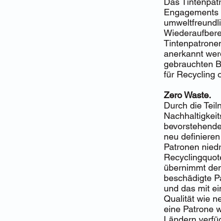
Das Tintenpat
Engagements z
umweltfreundli
Wiederaufbere
Tintenpatronen
anerkannt wer
gebrauchten B
für Recycling 
Zero Waste.
Durch die Tei
Nachhaltigkeit
bevorstehende 
neu definieren
Patronen nied
Recyclingquote
übernimmt den
beschädigte P
und das mit ei
Qualität wie n
eine Patrone w
Ländern verfü