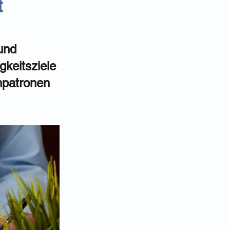
t
und
gkeitsziele
npatronen