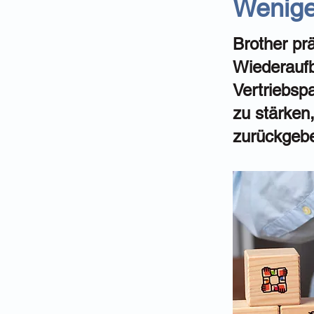
Weniger
Brother prä
Wiederauf
Vertriebspa
zu stärken
zurückgeb