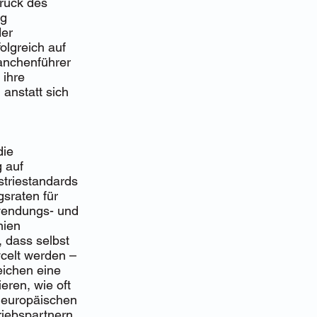
ruck des
ng
der
olgreich auf
ranchenführer
 ihre
anstatt sich
die
g auf
striestandards
gsraten für
wendungs- und
nien
 dass selbst
celt werden –
eichen eine
eren, wie oft
0 europäischen
riebspartnern