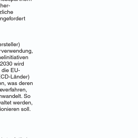
her-
zliche
ngefordert
steller)
erverwendung,
linitiativen
 2030 wird
 die EU-
OECD-Länder)
en, was deren
everfahren,
mwandelt. So
altet werden,
onieren soll.