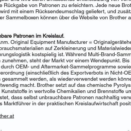
ie Rückgabe von Patronen zu erleichtern. Jede neue Brot
 wird mit einem Rücksendeumschlag geliefert, und zusät
r Sammelboxen können über die Website von Brother a
bare Patronen im Kreislauf.
m. Original Equipment Manufacturer = Originalgeräteher
rbrauchsmaterialien auf Zerkleinerung und Materialwied
rungslogistik kostspielig ist. Während Multi-Brand-Samme
ch zunehmen, steht der Markt vor einem Wendepunkt. Bis
s durch OEM- und Aftermarket-Sammelprogramme sowie
verordnung (einschließlich des Exportverbots in Nicht-
 gesammelt werden, als wiederverwendet werden könn
twendig macht. Brother setzt auf das chemische Pyrolys
 Kunststoffe in wertvolle Chemikalien und Brennstoffe u
stet, dass selbst unbrauchbare Patronen nachhaltig verw
 Marktführer in der praktischen Kreislaufwirtschaft positi
ther.at