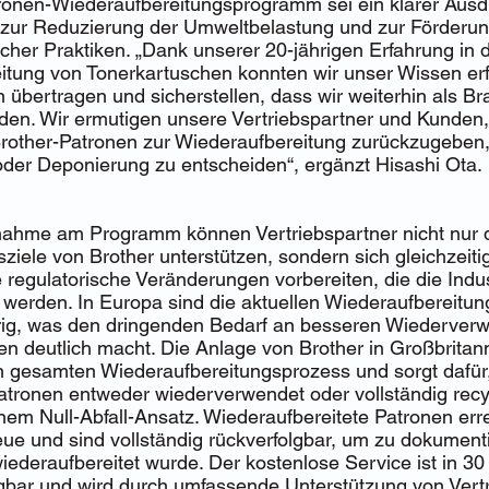
ronen-Wiederaufbereitungsprogramm sei ein klarer Ausd
ur Reduzierung der Umweltbelastung und zur Förderu
cher Praktiken. „Dank unserer 20-jährigen Erfahrung in 
itung von Tonerkartuschen konnten wir unser Wissen erf
 übertragen und sicherstellen, dass wir weiterhin als B
den. Wir ermutigen unsere Vertriebspartner und Kunden,
rother-Patronen zur Wiederaufbereitung zurückzugeben, 
oder Deponierung zu entscheiden“, ergänzt Hisashi Ota.
lnahme am Programm können Vertriebspartner nicht nur 
sziele von Brother unterstützen, sondern sich gleichzeiti
regulatorische Veränderungen vorbereiten, die die Indu
 werden. In Europa sind die aktuellen Wiederaufbereitun
rig, was den dringenden Bedarf an besseren Wiederver
n deutlich macht. Die Anlage von Brother in Großbritan
 gesamten Wiederaufbereitungsprozess und sorgt dafür,
atronen entweder wiederverwendet oder vollständig recy
nem Null-Abfall-Ansatz. Wiederaufbereitete Patronen err
eue und sind vollständig rückverfolgbar, um zu dokumenti
iederaufbereitet wurde. Der kostenlose Service ist in 3
gbar und wird durch umfassende Unterstützung von Vert