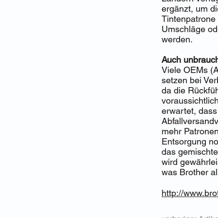
ergänzt, um d
Tintenpatrone
Umschläge ode
werden.
Auch unbrauch
Viele OEMs (An
setzen bei Ve
da die Rückfüh
voraussichtli
erwartet, das
Abfallversand
mehr Patronen
Entsorgung no
das gemischte
wird gewährlei
was Brother als
http://www.bro